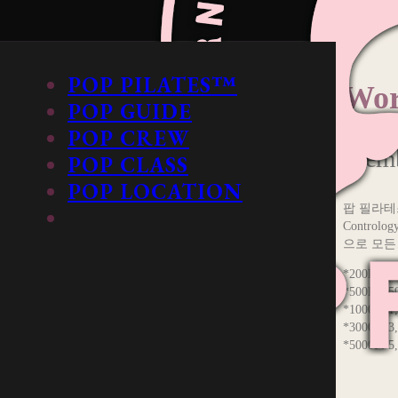
POP PILATES™
Wor
POP GUIDE
POP CREW
Membe
POP CLASS
POP LOCATION
팝 필라테스
Contro
으로 모든
*200P: 2
*500P: 5
*1000P: 1
*3000P: 3
*5000P: 5