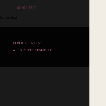
02-921-8889
Some text
© POP PILATES™.
All rights reserved.